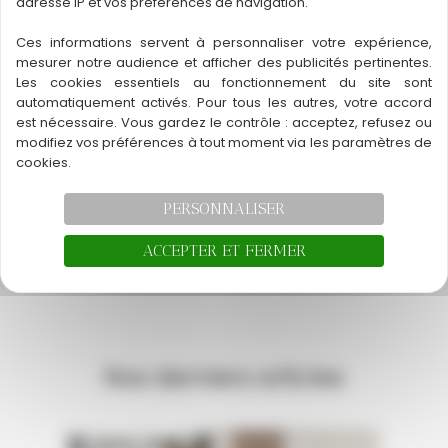
adresse IP et vos préférences de navigation.
Pour vous aider à vous projeter, nous réalisons si
Ces informations servent à personnaliser votre expérience,
nécessaire des planches tendances ou des visuels 3D
mesurer notre audience et afficher des publicités pertinentes.
réalistes de votre futur intérieur.
Les cookies essentiels au fonctionnement du site sont
automatiquement activés. Pour tous les autres, votre accord
est nécessaire. Vous gardez le contrôle : acceptez, refusez ou
modifiez vos préférences à tout moment via les paramètres de
cookies.
PERSONNALISER
Ce que disent nos clients
ACCEPTER ET FERMER
Nos derniers articles