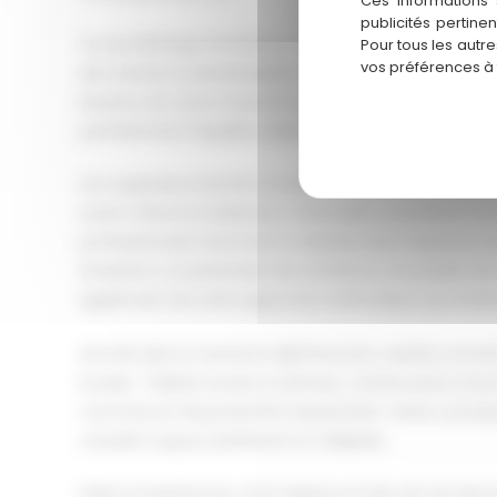
Ces informations 
publicités pertine
Ce qui distingue Am&Deco ? Une approche résolumen
Pour tous les autr
vos préférences à
des solutions standardisées. Chaque projet naît d’un
besoins, de votre mode de vie et de vos contraintes b
parfaitement l’équilibre délicat entre esthétique et f
Son expertise s’enrichit d’outils de visualisation 3D q
avant même la réalisation. Particuliers souhaitant tra
professionnels cherchant à valoriser leurs espaces 
Am&Deco un partenaire de confiance. Les projets de
également de cette approche méthodique qui révèle 
Ancrée dans le territoire villefranchois, Laetitia conna
locales : habitat ancien à rénover, constructions réce
commerces de proximité à dynamiser. Cette connaiss
conseils toujours pertinents et adaptés.
Prête à transformer votre espace en lieu de vie harmo