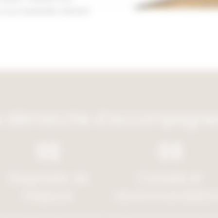
i vous ressemble vraiment.
e démarche d’accompagn
02
03
Diagnostic de
Conseils et
l’espace
recommandation