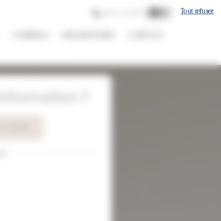
Tout refuser
06 61 12 82 87
CONSEILS
RÉALISATIONS
CONTACT
nformation ?
1 12 82 87
ou