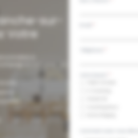
Nom, Prénom
*
ranche-sur-
Email
*
z Votre
Téléphone
*
rsonnalisé à
 accompagnement pour des
Votre besoin
*
ranche.
Visite Conseils
E-Coaching
space.
Visuels 3D
onnelle.
Coaching Deco
Home Staging
.
Comment avez-vous déco