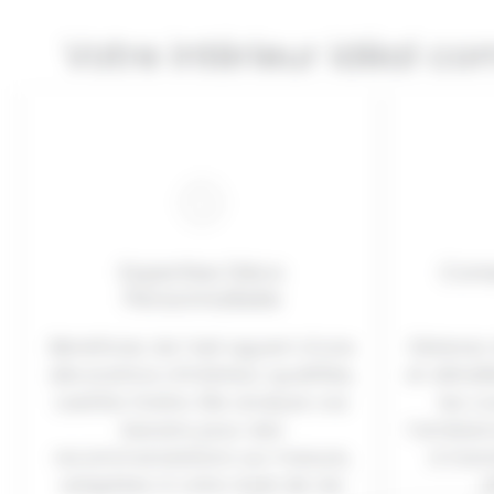
Votre intérieur idéal c
Expertise Déco
Cons
Personnalisée
Bénéficiez de l’œil aguerri d’une
Obtenez 
décoratrice d’intérieur qualifiée,
et détail
Laetitia Goitre. Elle analyse vos
les co
besoins pour des
l’ambian
recommandations sur mesure,
à tran
adaptées à votre style de vie.
e