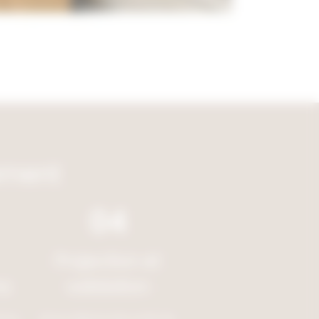
ement
04
Projection et
s
validation