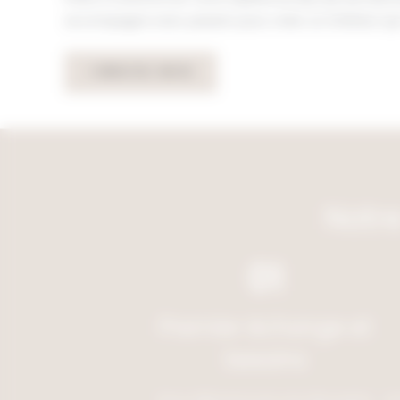
accompagne avec passion pour créer un intérieur qu
CONTACTEZ-NOUS
Notr
01
Premier échange et
besoins