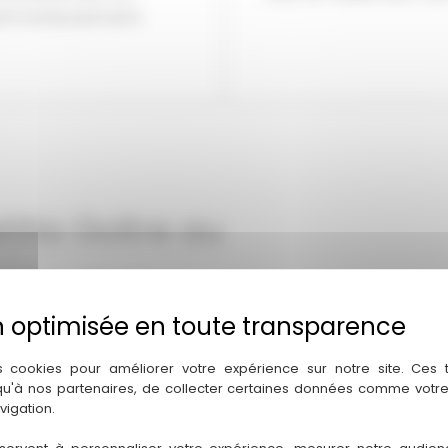
rmonieusement.
titia Goitre au
e-sur-Saône
ce d’intérieur passionnée qui
aujolais. Spécialisée dans
s cookies pour améliorer votre expérience sur notre site. Ces
bien des
visites conseils
pour
 qu'à nos partenaires, de collecter certaines données comme votre
vigation.
ng déco
pour vous guider dans