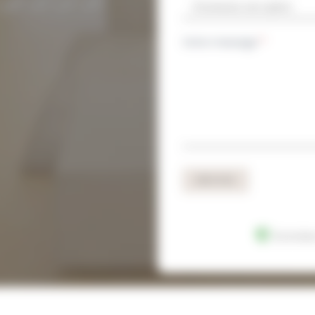
Votre message
*
ENVOYER
Données