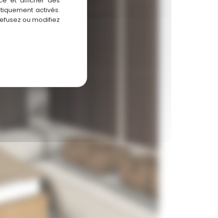
ce et afficher des
atiquement activés.
refusez ou modifiez