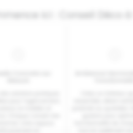
ommence ici : Conseil Déco 
eils Concrets sur
Ambiance Harmoni
Mesure
Fonctionnell
des solutions pratiques
Créez un intérieur q
lées pour l’agencement,
ressemble, alliant esth
uleurs, le mobilier et
praticité au quotidien.
ce. Chaque conseil vise
guidons pour optimi
sformer votre espace
fonctionnalité de cha
fficacement et
tout en sublimant son