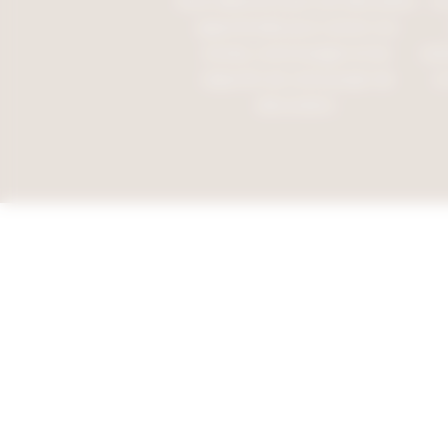
Nous débutons par une discussion
Un
approfondie pour cerner vos
envies, votre budget et les
exi
objectifs de votre projet de
e
décoration.