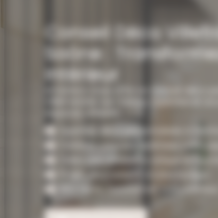
Conseil Déco Villef
Saône : Transforme
Intérieur
Am&Deco vous offre un conseil déco pe
Villefranche-sur-Saône. Expertise et
espaces uniques.
Expertise déco personnalisée à Villef
Conseils concrets, optimisez votre e
Créez une ambiance unique et foncti
Projet déco adapté à votre budget.
RDV facile, transformez votre intérieur