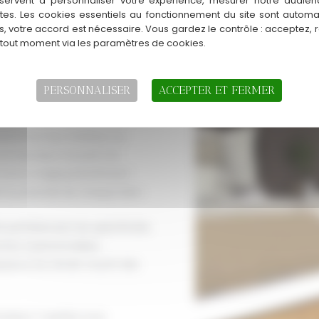
servent à personnaliser votre expérience, mesurer notre audien
ntes. Les cookies essentiels au fonctionnement du site sont autom
t humaine et sur-mesure, loin
es, votre accord est nécessaire. Vous gardez le contrôle : acceptez, 
 tout moment via les paramètres de cookies.
e écoute attentive de vos
udgétaires. Laetitia maîtrise
onctionnalité…
PERSONNALISER
ACCEPTER ET FERMER
ui permettent de se projeter
nsformer leur intérieur ou
commerciaux trouvent en
 home staging bénéficient
le potentiel de chaque bien.
ît parfaitement les spécificités
ntes à personnaliser,
ance du terrain nourrit des
nieux ? Laetitia vous