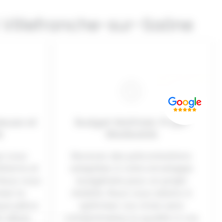
à Villefranche-sur-Saône
euse et
Budget Maîtrisé, Projet
e
Réalisable
ui vous
Recevez des préconisations
étisme et
adaptées à votre enveloppe
 Nous vous
budgétaire pour un projet
ser la
réaliste. Nous vous aidons à
que pièce
optimiser vos choix sans
 allure.
compromettre la qualité ni vos