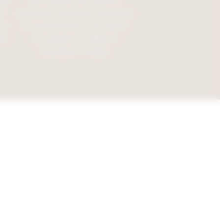
ions
Nous utilisons des outils de
nt
visualisation (planches d’ambiance
 et
ou visuels 3D) pour vous aider à
le.
vous projeter et valider les
orientations choisies.