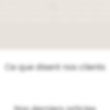
e visite sur place nous permet
Nous vous présentons des solut
d’analyser l’environnement
décoratives concrètes, inclua
stant, les contraintes techniques
agencement, couleurs, mobilier
t le potentiel de chaque pièce.
ambiance, adaptées à votre sty
Ce que disent nos clients
Nos derniers articles