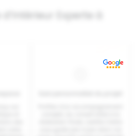
d’Intérieur Experte à
 espace
Suivi personnalisé du projet
nçu sur
Profitez d’un accompagnement
tique et
complet, du conseil initial à la
réons des
réalisation finale. Laetitia Goitre
nt votre
vous guide pas à pas dans vos