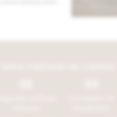
Contactez Laetitia pour donner
Notre méthode de création
02
03
iagnostic et Étude
Conception et
d’Espace
Visualisation