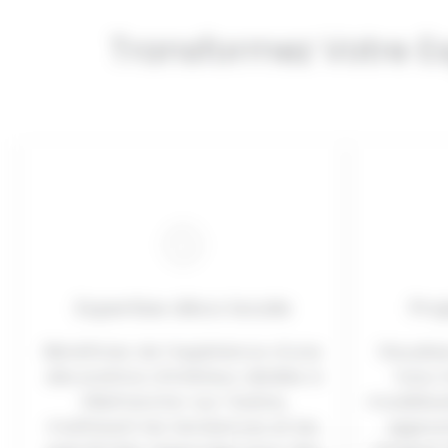
Transformez Votre Es
Expertise déco locale
Pro
Bénéficiez de l’expérience d’une
Visuali
décoratrice d’intérieur dédiée à
futur 
Villefranche-sur-Saône,
modélisat
maîtrisant les tendances et les
approc