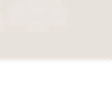
s
Nous vous présentons nos
propositions détaillées et ajustons
es
les éléments en fonction de vos
ider
retours pour garantir votre entière
ur
satisfaction.