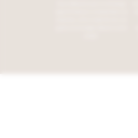
Nous débutons par un échange
Un
approfondi pour comprendre vos
d
attentes, votre mode de vie, vos
goûts et le budget alloué à votre
e
projet.