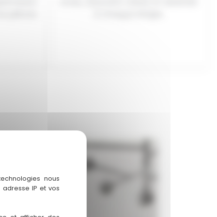
ptimisant
choix, assurant clarté et sérénité
os pièces.
à chaque étape.
 technologies nous
 adresse IP et vos