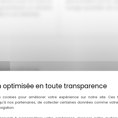
étail avant la mise en
personnalité tout en o
arantissant un résultat
l’usage quotidien de v
èle à vos attentes.
écoratrice
e-sur-Saône
s cookies pour améliorer votre expérience sur notre site. Ces
ice de vos projets de décoration
 qu'à nos partenaires, de collecter certaines données comme votre
ais. Passionnée par la
vigation.
gnement sur mesure allant du