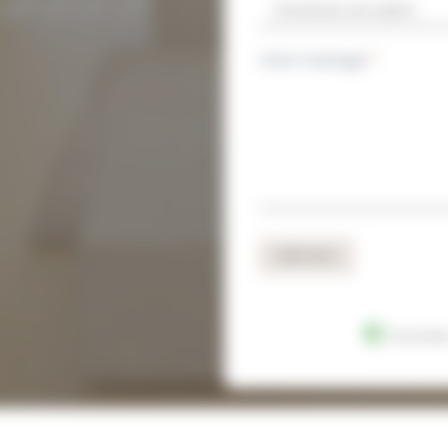
Votre message
*
ENVOYER
Données