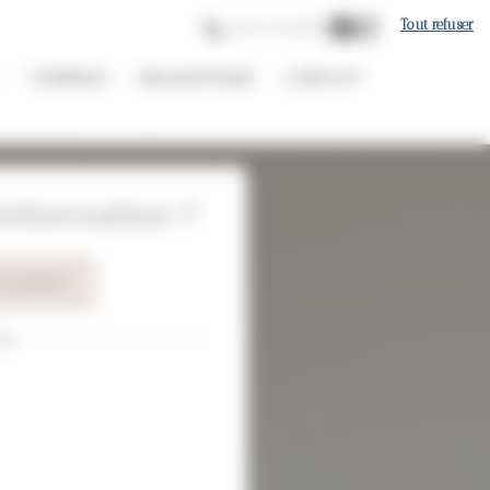
Tout refuser
06 61 12 82 87
CONSEILS
RÉALISATIONS
CONTACT
nformation ?
1 12 82 87
ou