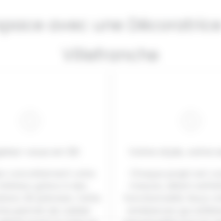
pace avec une Décoratrice 
Villefranche
jetez-vous en 3D
Votre style, votre
sez concrètement votre
Chaque projet est co
intérieur grâce à des
mesure, alliant esthé
ions 3D précises. Cette
fonctionnalité. Nous c
he permet de valider
ambiances qui reflète