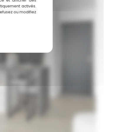
ce et afficher des
atiquement activés.
refusez ou modifiez