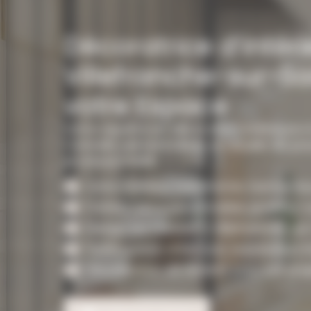
Décoratrice d’intéri
Villefranche-sur-Sa
votre Espace
Votre experte en décoration intérieure 
Conseils personnalisés et visuels 3D pou
professionnels.
Votre intérieur transformé, harmonieu
Conseil déco personnalisé, projetez-
Design sur mesure à Villefranche-su
Optimisation d’espace, valorisation i
Visualisation 3D réaliste pour vos proj