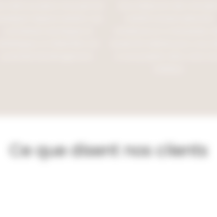
e visite sur place nous permet
Nous élaborons des concept
’analyser l’espace existant, ses
créatifs incluant planches
contraintes techniques et
tendances et, si nécessaire, d
sthétiques, et d’identifier son
visuels 3D réalistes pour vous a
potentiel d’aménagement.
à vous projeter dans votre fut
intérieur.
Ce que disent nos clients