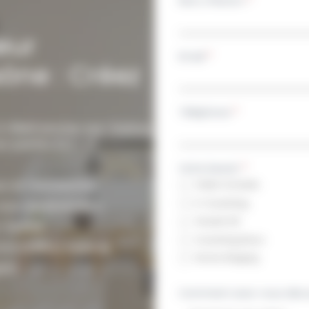
Nom, Prénom
*
eur
Email
*
ône : Créez
Téléphone
*
à Villefranche-sur-Saône.
r particuliers et
Votre besoin
*
x et fonctionnel.
Visite Conseils
E-Coaching
vous sereinement.
Visuels 3D
r-Saône.
Coaching Deco
mmobilière experte.
Home Staging
ets.
Comment avez-vous déco