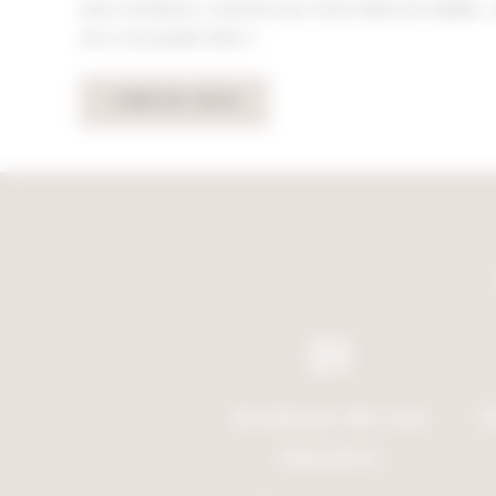
Avec Am&Deco, transformez votre vision en réalité… 
vie à vos projets déco !
CONTACTEZ-NOUS
01
Analyse de vos
D
besoins