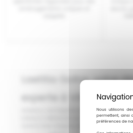
spécificités régionales pour des
chaque d
aménagements uniques et
œuvre, g
adaptés.
fid
Laetitia Goitre, votre d
experte à Villefranch
Nous utilisons de
Am&Deco, c’est l’expertise de Laetitia Goitre au serv
permettent, ainsi
intérieure à Villefranche-sur-Saône et dans le Beaujol
préférences de na
transformation d’espaces, elle propose un accompa