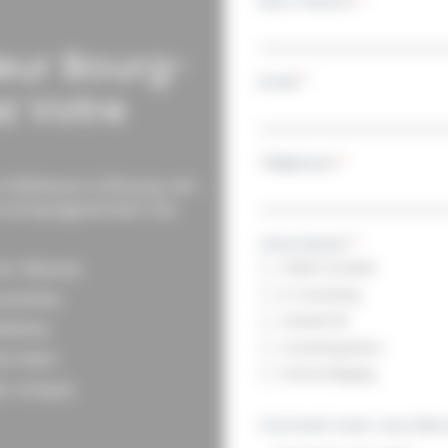
Nom, Prénom
*
ieur Bourg-
Email
*
z Votre
Téléphone
*
intérieure à Bourg-en-
accompagnement sur
Votre besoin
*
en-Bresse.
Visite Conseils
E-Coaching
ovantes.
Visuels 3D
listes.
Coaching Deco
re bien.
Home Staging
t unique.
Comment avez-vous déco