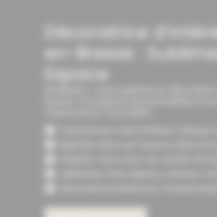
Décoratrice d’intér
en-Bresse : Sublime
Espace
Am&Deco : votre experte en décoration 
Bresse. Conception personnalisée et 
mesure pour vos projets.
Transformez votre intérieur à Bourg-
Expertise déco sur mesure, idées inn
Projetez-vous avec nos visuels 3D réa
Optimisez votre espace, valorisez vot
Devis personnalisé pour chaque proje