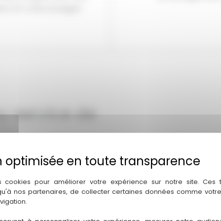
ns et votre budget.
u service de
urg-en-Bresse
eco et intervient à Bourg-en-
ls dans leurs projets de
s cookies pour améliorer votre expérience sur notre site. Ces
er votre salon avec un
coaching
 qu'à nos partenaires, de collecter certaines données comme votre
vigation.
âce au
home staging
, chaque