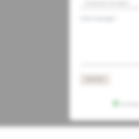
Votre message
*
ENVOYER
Données