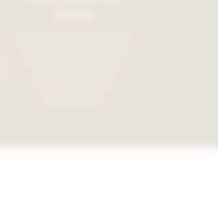
Visuels
s
Via planches tendances ou visuels
3D réalistes, nous vous aidons à
rs,
vous projeter dans votre futur
ord
intérieur et à valider les
orientations de style et
d’aménagement.