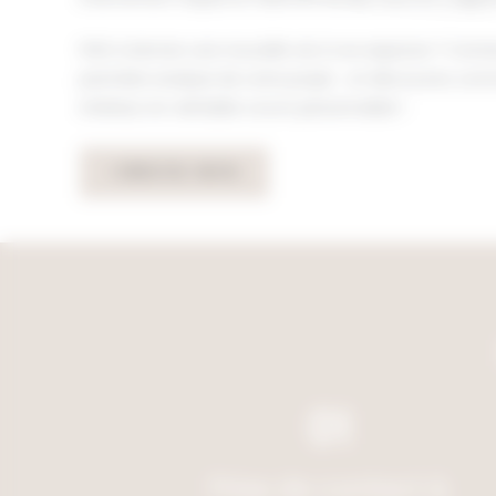
Prêt à donner une nouvelle vie à vos espaces ? Co
première analyse de votre projet… et découvrez co
intérieur en véritable cocon personnalisé !
CONTACTEZ-NOUS
01
Prise de contact &