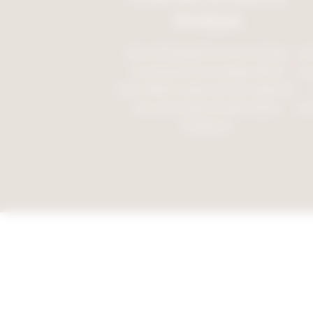
Analyse
Nous échangeons sur vos envies,
Un
vos besoins et le budget alloué
po
pour définir clairement les objectifs
de votre projet de décoration
con
intérieure.