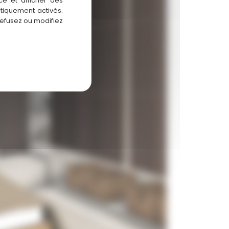
ce et afficher des
atiquement activés.
refusez ou modifiez