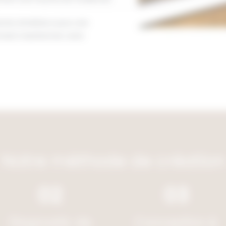
ntactez Am&Deco pour une
mment transformer votre
Notre méthode de création
02
03
Diagnostic de
Conception &