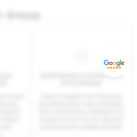
n-Bresse
 pour
Optimisation Fonctionnelle
ile
et Esthétique
ieur avant
Créez un espace à la fois beau
ravaux.
et pratique pour votre quotidien.
projetez-
Nous maximisons l’utilisation de
validez
chaque recoin tout en assurant
votre
une harmonie visuelle parfaite.
.