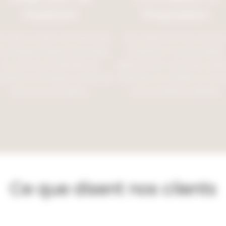
l’existant
Proposition
e visite sur place est effectuée
Nous élaborons des solution
ur analyser l’espace, la lumière,
créatives et fonctionnelles :
les volumes et identifier les
agencement, choix des couleu
traintes techniques, servant de
matériaux et mobilier, en acc
base à la conception.
avec l’ambiance désirée.
Ce que disent nos clients