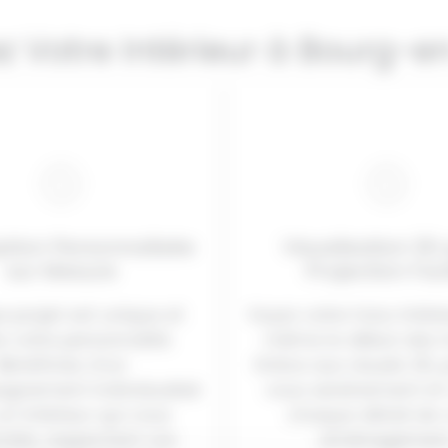
z Votre Intérieur à Bourg-e
tion Personnalisée
Visualisation 3D
sur Mesure
Projection Fac
 projet est unique et
Voyez votre futur intér
e votre personnalité.
même le début des t
Bénéficiez d’un
Grâce aux visuels 3D, 
gnement individualisé
vous sereinement et 
un intérieur qui vous
chaque détail de 
mble, respectant vos
aménagement