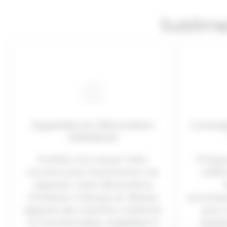
Sublime
Expertise en Décoration
Concep
Intérieure
Profitez d’un savoir-faire
Chaque
reconnu pour transformer vos
reflèt
espaces. Votre décoratrice
d’intérieur à Bourg-en-Bresse
accompa
apporte des solutions créatives
pour 
et fonctionnelles, adaptées à
resse