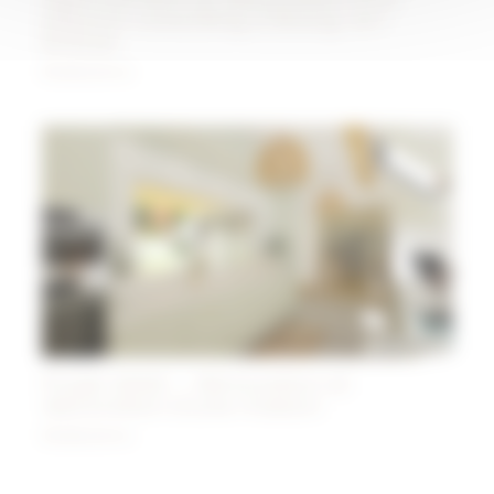
espace coworking à Bourg-en-
Bresse
Réalisations
Projet ANSE – Rénovation et
décoration d’une maison
Réalisations