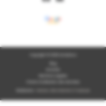
Copyright © 2026 Am&Deco
Blog
Activités
Mentions Légales
Charte d’utilisation des données
Réalisation :
Horizon, Site internet à Toulouse