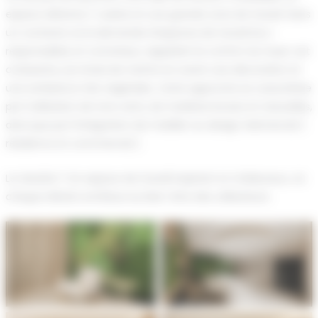
espace détente / cuisine et une grande zone de travail. Dans
un contexte où la demande d’espaces de travail éco-
responsables et conviviaux, rappelant le confort du foyer, est
croissante, j’ai choisi de mettre en avant une décoration et
une ambiance très végétales. Cette approche se caractérise
par l’utilisation de tons verts, de matières brutes et naturelles,
ainsi que par l’intégration de mobilier au design résimercial (
résidence et commercial ).
Le résultat ? Un espace de travail inspirant et chaleureux, où
chaque détail contribue au bien-être des utilisateurs.
Aucune légende
Aucune légende