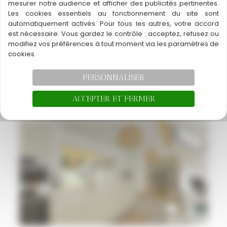
mesurer notre audience et afficher des publicités pertinentes.
Les cookies essentiels au fonctionnement du site sont
automatiquement activés. Pour tous les autres, votre accord
est nécessaire. Vous gardez le contrôle : acceptez, refusez ou
modifiez vos préférences à tout moment via les paramètres de
cookies.
Aménagement et décoration d’un
PERSONNALISER
appartement à la montagne
Réalisations
ACCEPTER ET FERMER