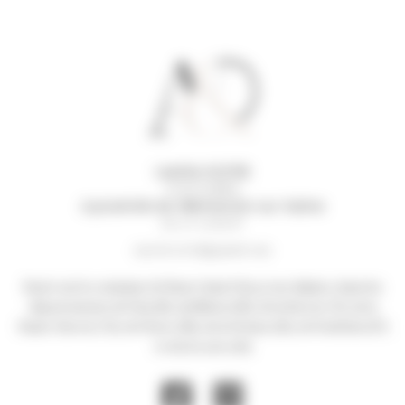
Laetitia GOITRE
01390 RANCE
A proximité de Villefranche-sur-Saône
06 61 12 82 87
am.deco69@gmail.com
Basée sur la commune de Rancé dans l’Ain, je me déplace dans les
départements de l’Ain (01), du Rhône (69), de la Savoie (73), de la
Haute-Savoie (74), de l’Isère (38), de la Drôme (26), de l’Ardèche (07)
et de la Loire (42)