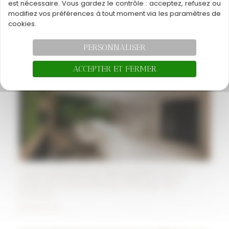
Aménagement et décoration d’un
est nécessaire. Vous gardez le contrôle : acceptez, refusez ou
appartement à la montagne
modifiez vos préférences à tout moment via les paramètres de
cookies.
Réalisations
PERSONNALISER
ACCEPTER ET FERMER
Agencement et décoration d’un
espace coworking à Bourg-en-
Bresse
Réalisations