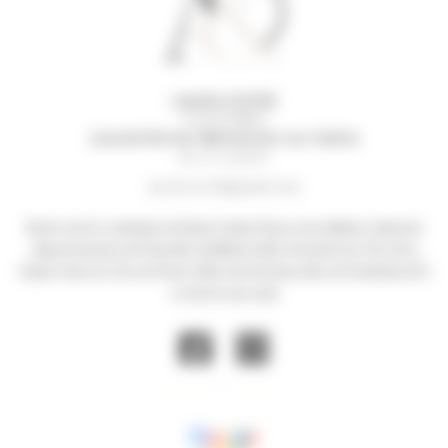
Laetitia GOITRE
01390 RANCE
A proximité de Villefranche-sur-Saône
06 61 12 82 87
am.deco69@gmail.com
Basée sur la commune de Rancé dans l’Ain, je me déplace dans les
départements de l’Ain (01), du Rhône (69), de la Savoie (73), de la
Haute-Savoie (74), de l’Isère (38), de la Drôme (26), de l’Ardèche (07)
et de la Loire (42)