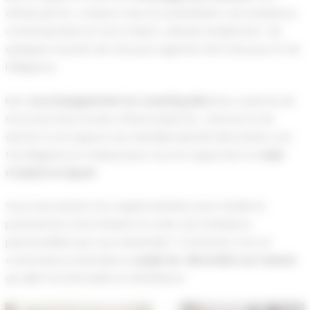
attirés par les couleurs vives, ils souhaitaient une ambiance
contemporaine en noir et blanc, relevée simplement de
quelques touches de rose pour apporter de la douceur et de
l’élégance.
Mon
accompagnement en coaching déco
leur a permis de
structurer leurs envies, d’harmoniser les volumes et de
donner à cet espace une véritable identité décorative, à la
fois élégante et chaleureuse, tout en respectant un
style
moderne et épuré
.
Vous avez besoin d’un regard extérieur pour révéler le
potentiel de votre intérieur et créer une ambiance
personnalisée qui vous ressemble ? Contactez-moi, et
construisons ensemble un
projet de décoration sur mesure
qui allie fonctionnalité et esthétisme.