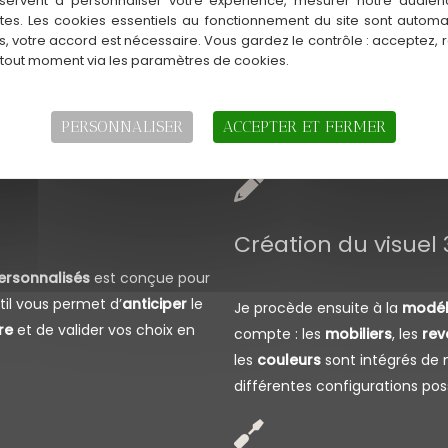
servent à personnaliser votre expérience, mesurer notre audien
ntes. Les cookies essentiels au fonctionnement du site sont autom
Lors d’un premier rendez-vous
es, votre accord est nécessaire. Vous gardez le contrôle : acceptez, 
 tout moment via les paramètres de cookies.
vos
besoins
, vos
idées déco
e
définissons ensemble les élém
revêtements
ou
teintes
. Cett
PERSONNALISER
ACCEPTER ET FERMER
éventuelles contraintes techn
Création du visuel
personnalisés
est conçue pour
til vous permet d’
anticiper
le
Je procède ensuite à la
modél
re
et de valider vos choix en
compte : les
mobiliers
, les
rev
les
couleurs
sont intégrés de 
différentes configurations poss