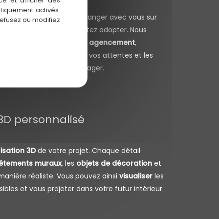
ce et afficher des
atiquement activés.
, je prends le temps d’échanger avec vous sur
refusez ou modifiez
t le style que vous souhaitez adopter. Nous
ents essentiels :
mobilier
,
agencement
,
e étape permet de cerner vos attentes et les
iques de l’espace à aménager.
 3D personnalisé
isation 3D
de votre projet. Chaque détail
êtements muraux
, les
objets de décoration
et
manière réaliste. Vous pouvez ainsi
visualiser
les
ibles et vous projeter dans votre futur intérieur.