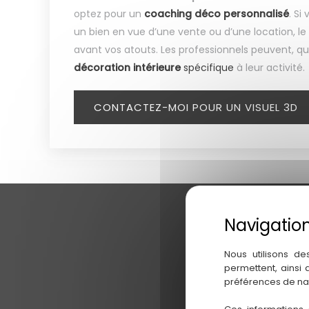
optez pour un
coaching déco personnalisé
. Si
un bien en vue d’une vente ou d’une location, le
avant vos atouts. Les professionnels peuvent, qu
décoration intérieure
spécifique
à leur activité.
CONTACTEZ-MOI POUR UN VISUEL 3D
Nous utilisons de
permettent, ainsi
préférences de na