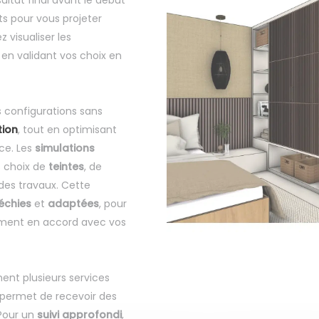
ultat final avant le début
ts pour vous projeter
 visualiser les
t en validant vos choix en
 configurations sans
tion
, tout en optimisant
ce. Les
simulations
s choix de
teintes
, de
 des travaux. Cette
léchies
et
adaptées
, pour
ement en accord avec vos
nt plusieurs services
permet de recevoir des
 Pour un
suivi approfondi
,