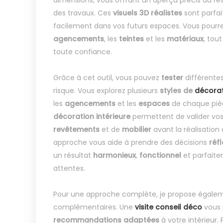
dimensions, vous offrant un aperçu précis du rés
des travaux. Ces
visuels 3D réalistes
sont parfai
facilement dans vos futurs espaces. Vous pourrez
agencements
, les
teintes
et les
matériaux
, tou
toute confiance.
Grâce à cet outil, vous pouvez
tester
différentes
risque. Vous explorez plusieurs
styles de
décora
les
agencements
et les
espaces
de chaque piè
décoration intérieure
permettent de valider vo
revêtements
et de
mobilier
avant la réalisation
approche vous aide à prendre des décisions
réf
un résultat
harmonieux
,
fonctionnel
et parfait
attentes.
Pour une approche complète, je propose égaleme
complémentaires. Une
visite conseil déco
vous 
recommandations adaptées
à votre intérieur.